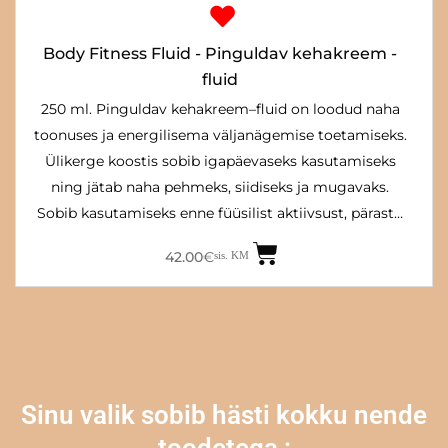
Body Fitness Fluid - Pinguldav kehakreem -
fluid
250 ml. Pinguldav kehakreem–fluid on loodud naha
toonuses ja energilisema väljanägemise toetamiseks.
Ülikerge koostis sobib igapäevaseks kasutamiseks
ning jätab naha pehmeks, siidiseks ja mugavaks.
Sobib kasutamiseks enne füüsilist aktiivsust, pärast…
42.00
€
sis. KM
Sinu valik sobib hästi kokku nende