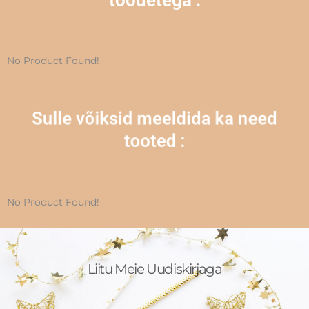
toodetega :
No Product Found!
Sulle võiksid meeldida ka need
tooted :
No Product Found!
Liitu Meie Uudiskirjaga