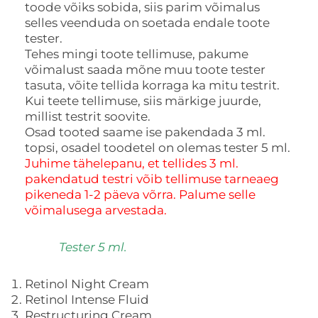
toode võiks sobida, siis parim võimalus
selles veenduda on soetada endale toote
tester.
Tehes mingi toote tellimuse, pakume
võimalust saada mõne muu toote tester
tasuta, võite tellida korraga ka mitu testrit.
Kui teete tellimuse, siis märkige juurde,
millist testrit soovite.
Osad tooted saame ise pakendada 3 ml.
topsi, osadel toodetel on olemas tester 5 ml.
Juhime tähelepanu, et tellides 3 ml.
pakendatud testri võib tellimuse tarneaeg
pikeneda 1-2 päeva võrra. Palume selle
võimalusega arvestada.
Tester 5 ml.
Retinol Night Cream
Retinol Intense Fluid
Restructuring Cream