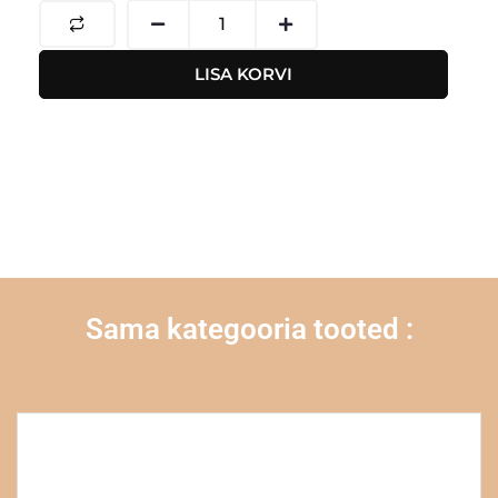
Tester
kogus
LISA KORVI
Sama kategooria tooted :