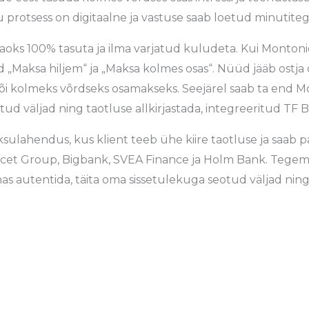
u protsess on digitaalne ja vastuse saab loetud minutite
aoks 100% tasuta ja ilma varjatud kuludeta. Kui Montonio
d „Maksa hiljem“ ja „Maksa kolmes osas“. Nüüd jääb ostja
i kolmeks võrdseks osamakseks. Seejärel saab ta end Mo
ud väljad ning taotluse allkirjastada, integreeritud TF 
ulahendus, kus klient teeb ühe kiire taotluse ja saab p
cet Group, Bigbank, SVEA Finance ja Holm Bank. Tegemis
 autentida, täita oma sissetulekuga seotud väljad ning 