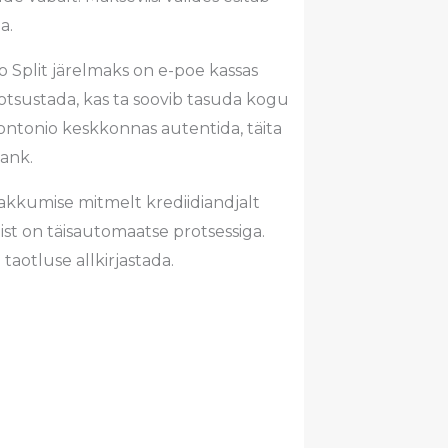
ga.
 Split järelmaks on e-poe kassas
 otsustada, kas ta soovib tasuda kogu
ntonio keskkonnas autentida, täita
Bank.
akkumise mitmelt krediidiandjalt
t on täisautomaatse protsessiga.
taotluse allkirjastada.