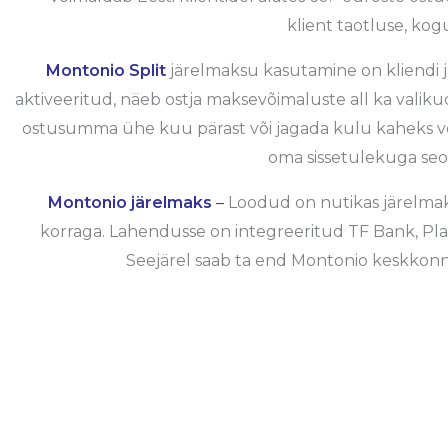
klient taotluse, kog
Montonio Split
järelmaksu kasutamine on kliendi j
aktiveeritud, näeb ostja maksevõimaluste all ka valiku
ostusumma ühe kuu pärast või jagada kulu kaheks võ
oma sissetulekuga seot
Montonio järelmaks
–
Loodud on nutikas järelmaks
korraga. Lahendusse on integreeritud TF Bank, Pla
Seejärel saab ta end Montonio keskkonnas