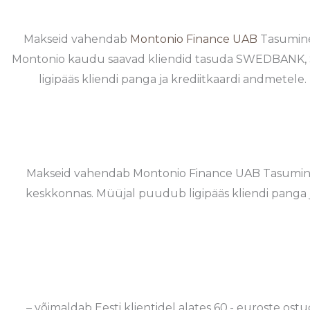
Makseid vahendab
Montonio Finance UAB
Tasumine 
Montonio kaudu saavad kliendid tasuda SWEDBANK, 
ligipääs kliendi panga ja krediitkaardi andmet
Makseid vahendab Montonio Finance UAB Tasumine t
keskkonnas. Müüjal puudub ligipääs kliendi pang
– võimaldab Eesti klientidel alates 60.- euroste ostu