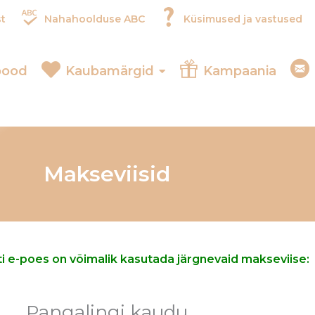
t
Nahahoolduse ABC
Küsimused ja vastused
pood
Kaubamärgid
Kampaania
Makseviisid
i e-poes on võimalik kasutada järgnevaid makseviise:
Pangalingi kaudu