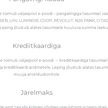
toimub väljaspool e-poodi – pangalingiga tasumisel vas
SEB, LHV, LUMINOR, COOP, REVOLUT, N26 PANK, CITADE
ele. Leping jõustub alates tasumisele kuuluva summa lae
Krediitkaardiga
oimub väljaspool e-poodi – krediitkaardiga tasumise
a ja krediitkaardi andmetele. Leping jõustub alates ta
müüja arvelduskontole.
Järelmaks
de eest tasuda kolmes võrdses osas intressi ja teenustasud