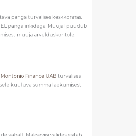
tava panga turvalises keskkonnas.
L pangalinkidega. Müüjal puudub
kumisest müüja arvelduskontole.
l
Montonio Finance UAB
turvalises
sumisele kuuluva summa laekumisest
e vabalt. Makseviisi valides esitab