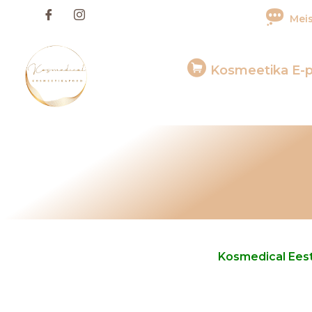
Skip
Meis
to
content
Kosmeetika E-
Kosmedical Eest