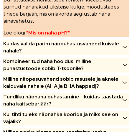
surnud naharakud üksteise külge, moodustades
tiheda barjääri, mis omakorda aeglustab naha
ainevahetust.
Loe blogi
"Mis on naha pH?"
Kuidas valida parim näopuhastusvahend kuivale
nahale?
Kombineeritud naha hooldus: milline
puhastustoode sobib T-tsoonile?
Milline näopesuvahend sobib rasusele ja aknele
kalduvale nahale (AHA ja BHA happed)?
Tundliku näonaha puhastamine – kuidas taastada
naha kaitsebarjäär?
Kui tihti tuleks näonahka koorida ja miks see on
vajalik?