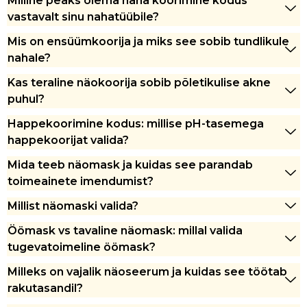
Milline peaks olema naha koorimine kodus
vastavalt sinu nahatüübile?
Mis on ensüümkoorija ja miks see sobib tundlikule
nahale?
Kas teraline näokoorija sobib põletikulise akne
puhul?
Happekoorimine kodus: millise pH-tasemega
happekoorijat valida?
Mida teeb näomask ja kuidas see parandab
toimeainete imendumist?
Millist näomaski valida?
Öömask vs tavaline näomask: millal valida
tugevatoimeline öömask?
Milleks on vajalik näoseerum ja kuidas see töötab
rakutasandil?