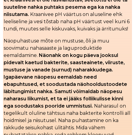
suuteline nahka puhtaks pesema ega ka nahka
niisutama.
Kraanivee pH väärtus on aluseline ehk
leeliseline ja vesi tõstab naha pH väärtust veel kuni 6
tundi, muutes selle kiskuvaks, kuivaks ja ärritunuks!
Näopuhastuse mõte on mustuse, õli ja muu
soovimatu nahasaaste ja laguproduktide
eemaldamine.
N
äonahk on kogu päeva jooksul
pidevalt kaetud bakterite, saasteainete, viiruste,
mustuse ja vanade (surnud) naharakkudega.
Igapäevane näopesu eemaldab need
ebapuhtused, et soodustada näohooldustoodete
läbitungimist nahka. Samuti võimaldab näopesu
naharasu liikumist, et ta ei jääks folliikulisse kinni
ega soodustaks pooride ummistusi.
Naharasul on
tegelikult oluline tähtsus naha bakterite kontrolli all
hoidmisel ja niisutusel. Naha puhastamine on ka
rakkude seisukohast ülitähtis. Mida vähem
puhastatakse nahka, seda rohkem kleepuvad