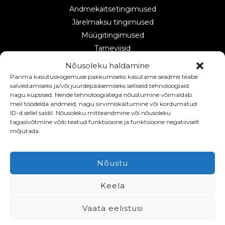
Andmekaitsetingimused
Järelmaksu tingimused
Müügitingimused
Tarneviisid
Makseviisid
Nõusoleku haldamine
Tagastamisõigus
Parima kasutuskogemuse pakkumiseks kasutame seadme teabe
salvestamiseks ja/või juurdepääsemiseks selliseid tehnoloogiaid
nagu küpsised. Nende tehnoloogiatega nõustumine võimaldab
meil töödelda andmeid, nagu sirvimiskäitumine või kordumatud
ID-d sellel saidil. Nõusoleku mitteandmine või nõusoleku
tagasivõtmine võib teatud funktsioone ja funktsioone negatiivselt
Registrikood: 16630766
mõjutada.
KMRK : EE102565809
Nõustu
E-Mail: info@kosmedical.ee
Keela
Vaata eelistusi
© 2023 KosMedical