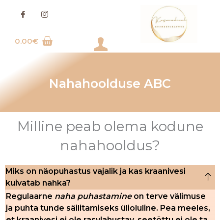
Skip
to
content
0.00
€
Login
Nahahoolduse ABC
Milline peab olema kodune
nahahooldus?
Miks on näopuhastus vajalik ja kas kraanivesi
kuivatab nahka?
Regulaarne
naha puhastamine
on terve välimuse
ja puhta tunde säilitamiseks ülioluline. Pea meeles,
et kraanivesi ei ole rasvlahustav, seetõttu ei ole ta