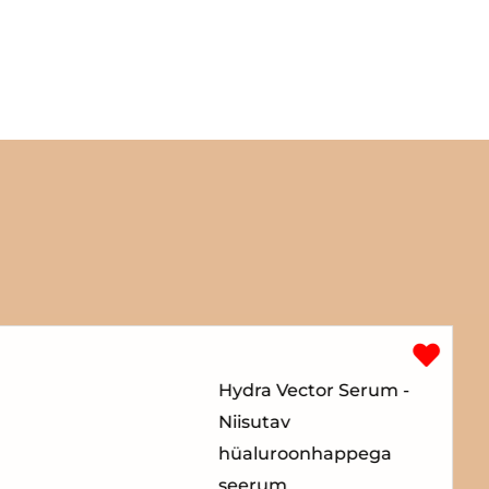
Hydra Vector Serum -
Niisutav
hüaluroonhappega
seerum