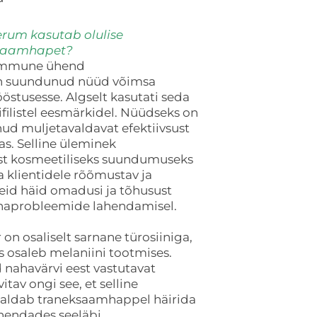
rum kasutab olulise
ksaamhapet?
 ammune ühend
on suundunud nüüd võimsa
östusesse. Algselt kasutati seda
filistel eesmärkidel. Nüüdseks on
d muljetavaldavat efektiivsust
s. Selline üleminek
est kosmeetiliseks suundumuseks
klientidele rõõmustav ja
seid häid omadusi ja tõhusust
haprobleemide lahendamisel.
n osaliselt sarnane türosiiniga,
s osaleb melaniini tootmises.
nahavärvi eest vastutavat
tav ongi see, et selline
imaldab traneksaamhappel häirida
ähendades seeläbi