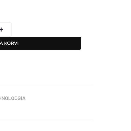
c
mhappe
SA KORVI
HNOLOOGIA