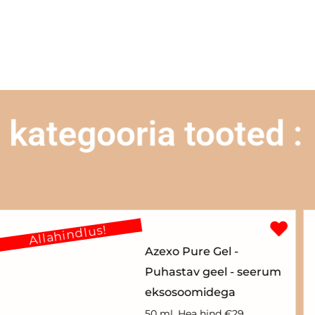
kategooria tooted :
Allahindlus!
Azexo Pure Gel -
Puhastav geel - seerum
eksosoomidega
50 ml. Hea hind €29