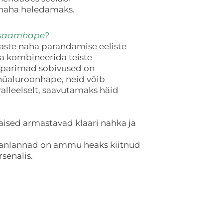
 naha heledamaks.
eksaamhape?
ste naha parandamise eeliste
a kombineerida teiste
 parimad sobivused on
 hüaluroonhape, neid võib
alleelselt, saavutamaks häid
aised armastavad klaari nahka ja
apanlannad on ammu heaks kiitnud
senalis.