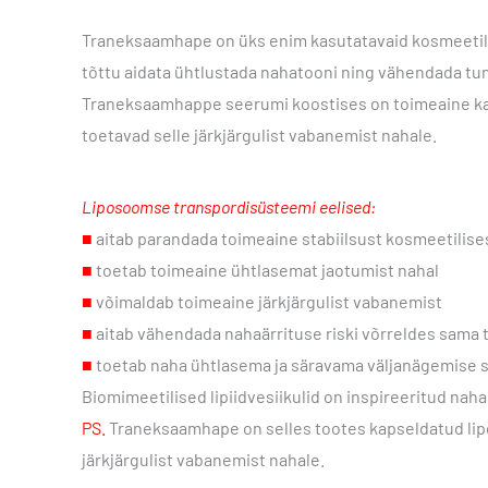
Traneksaamhape on üks enim kasutatavaid kosmeetili
tõttu aidata ühtlustada nahatooni ning vähendada tu
Traneksaamhappe seerumi koostises on toimeaine kaps
toetavad selle järkjärgulist vabanemist nahale.
Liposoomse transpordisüsteemi eelised:
■
aitab parandada toimeaine stabiilsust kosmeetilise
■
toetab toimeaine ühtlasemat jaotumist nahal
■
võimaldab toimeaine järkjärgulist vabanemist
■
aitab vähendada nahaärrituse riski võrreldes sama
■
toetab naha ühtlasema ja säravama väljanägemise 
Biomimeetilised lipiidvesiikulid on inspireeritud nah
PS.
Traneksaamhape on selles tootes kapseldatud lipo
järkjärgulist vabanemist nahale.