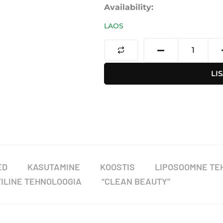
Tranexami
Availability:
Exobright
LAOS
Serum
-
Traneksaa
LI
seerum
kogus
ED
KASUTAMINE
KOOSTIS
LIPOSOOMNE TE
ILINE TEHNOLOOGIA
“CLEAN BEAUTY”