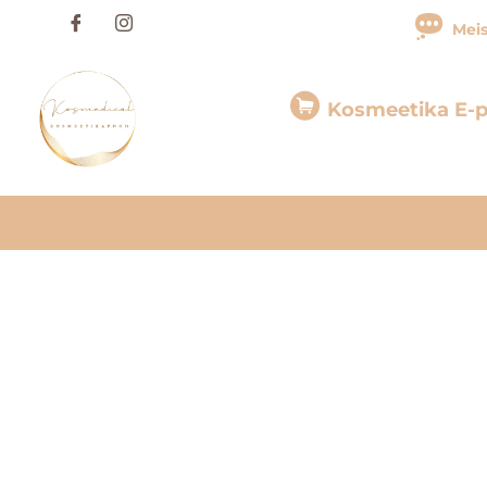
Skip
Meis
to
content
Kosmeetika E-