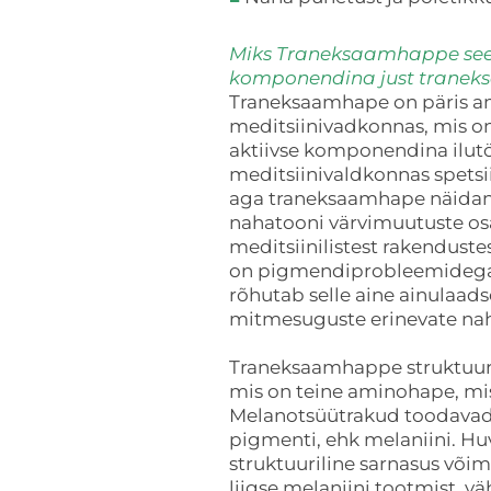
Miks Traneksaamhappe see
komponendina just trane
Traneksaamhape on päris
meditsiinivadkonnas, mis 
aktiivse komponendina ilutö
meditsiinivaldkonnas spetsii
aga traneksaamhape näidanu
nahatooni värvimuutuste osa
meditsiinilistest rakendust
on pigmendiprobleemidega 
rõhutab selle aine ainulaad
mitmesuguste erinevate na
Traneksaamhappe struktuur o
mis on teine ​​aminohape, mi
Melanotsüütrakud toodavad 
pigmenti, ehk melaniini. Huvi
struktuuriline sarnasus võ
liigse melaniini tootmist, v