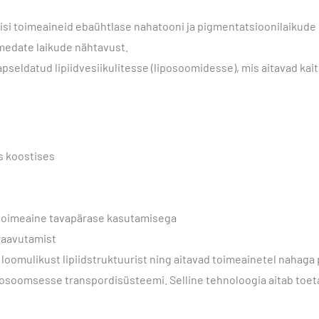
si toimeaineid ebaühtlase nahatooni ja pigmentatsioonilaikude
medate laikude nähtavust.
eldatud lipiidvesiikulitesse (liposoomidesse), mis aitavad kait
s koostises
 toimeaine tavapärase kasutamisega
saavutamist
a loomulikust lipiidstruktuurist ning aitavad toimeainetel nahaga
soomsesse transpordisüsteemi. Selline tehnoloogia aitab toetad