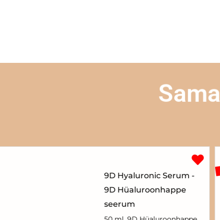
Sama 
9D Hyaluronic Serum -
9D Hüaluroonhappe
seerum
50 ml. 9D Hüaluroonhappe