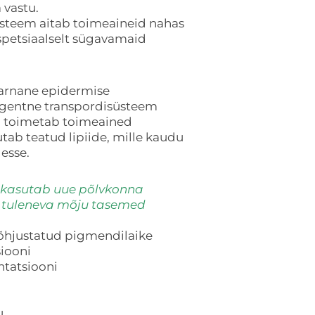
 vastu.
steem aitab toimeaineid nahas
 spetsiaalselt sügavamaid
sarnane epidermise
igentne transpordisüsteem
id) toimetab toimeained
tab teatud lipiide, mille kaudu
esse.
kasutab uue põlvkonna
est tuleneva mõju tasemed
põhjustatud pigmendilaike
iooni
tatsiooni
u