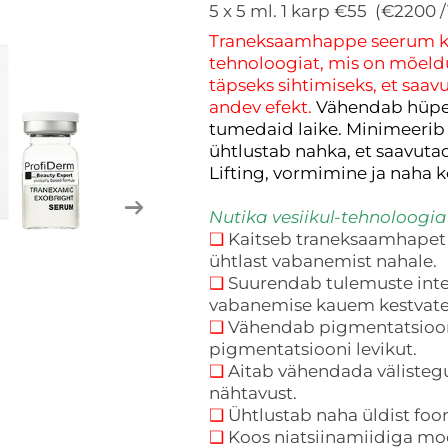
5 x 5 ml. 1 karp €55 (€2200 /
Traneksaamhappe seerum ka
tehnoloogiat, mis on mõeld
täpseks sihtimiseks, et saa
andev efekt.
Vähendab hüpe
tumedaid laike. Minimeerib 
ühtlustab nahka, et saavuta
Lifting, vormimine ja naha 
Nutika vesiikul-tehnoloogia
❑
Kaitseb traneksaamhapet k
ühtlast vabanemist nahale.
❑
Suurendab tulemuste inten
vabanemise kauem kestvate
❑
Vähendab pigmentatsioon
pigmentatsiooni levikut.
❑
Aitab vähendada välistegu
nähtavust.
❑
Ühtlustab naha üldist foon
❑
Koos niatsiinamiidiga mo