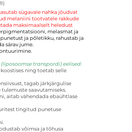
1l)
sutab sügavale nahka jõudvat
ud melaniini tootvatele rakkude
vutada maksimaalselt heledust
rpigmentatsiooni, melasmat ja
punetust ja põletikku, rahustab ja
da särav jume.
kontuurimine.
 (liposoomse transpordi) eelised:
oostises ning toetab selle
siivsust, tagab järkjärgulise
 tulemuste saavutamiseks.
i, aitab vähendada ebaühtlase
ritest tingitud punetuse
i.
odustab võimsa ja tõhusa