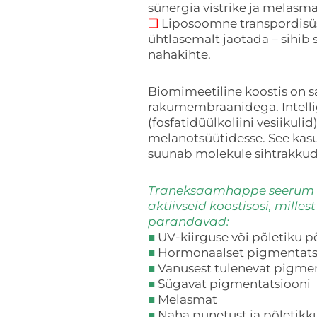
sünergia vistrike ja melasma
❑
Liposoomne transpordisü
ühtlasemalt jaotada – sihib
nahakihte.
Biomimeetiline koostis on 
rakumembraanidega. Intell
(fosfatidüülkoliini vesiikul
melanotsüütidesse. See kasu
suunab molekule sihtrakkud
Traneksaamhappe seerum 
aktiivseid koostisosi, mill
parandavad:
■
UV-kiirguse või põletiku 
■
Hormonaalset pigmentats
■
Vanusest tulenevat pigmen
■
Sügavat pigmentatsiooni
■
Melasmat
■
Naha punetust ja põletikk