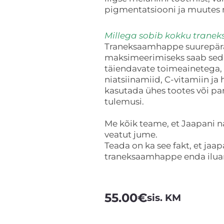
pigmentatsiooni ja muutes
Millega sobib kokku tran
Traneksaamhappe suurepära
maksimeerimiseks saab sed
täiendavate toimeainetega,
niatsiinamiid, C-vitamiin ja
kasutada ühes tootes või par
tulemusi.
Me kõik teame, et Jaapani n
veatut jume.
Teada on ka see fakt, et ja
traneksaamhappe enda iluar
55.00
€
sis. KM