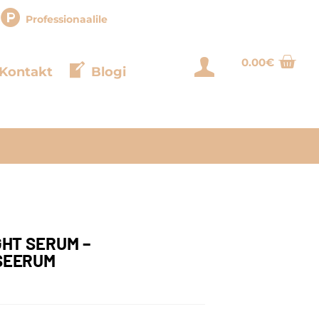
Professionaalile
0.00
€
Login
Kontakt
Blogi
HT SERUM –
SEERUM