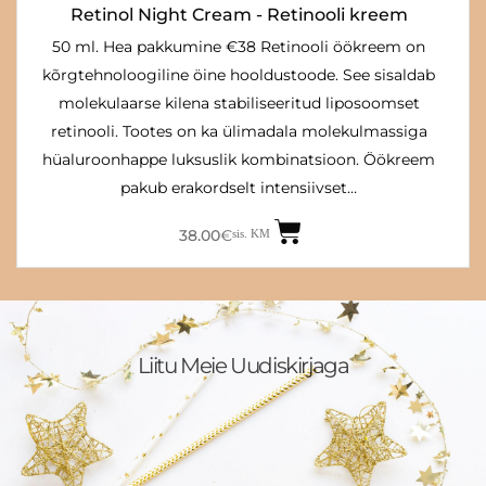
Retinol Night Cream - Retinooli kreem
50 ml. Hea pakkumine €38 Retinooli öökreem on
kõrgtehnoloogiline öine hooldustoode. See sisaldab
molekulaarse kilena stabiliseeritud liposoomset
retinooli. Tootes on ka ülimadala molekulmassiga
hüaluroonhappe luksuslik kombinatsioon. Öökreem
pakub erakordselt intensiivset…
38.00
€
sis. KM
Liitu Meie Uudiskirjaga