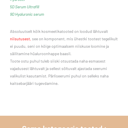
5D Serum Ultrafill
9D Hyaluronic serum
Absoluutselt kõik kosmeetikatooted on loodud lähtuvalt
niisutusest,
see on komponent, mis ühestki tootest tegelikult
ei puudu, seni on kõige optimaalsem niiskuse loomine ja
säilitamine hüaluroonhappe baasil.
Toote ostu puhul tuleb siiski otsustada naha esmasest
vajadusest lähtuvalt ja sellest sõltuvalt ajastada seerumi
valikulist kasutamist. Pärliseerumi puhul on selleks naha
kaitsebarjääri tugevdamine.