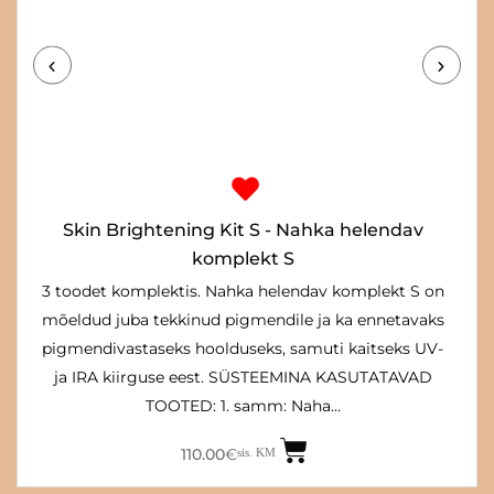
Algne
Praegune
hind
hind
oli:
on:
130.00€.
110.00€.
Skin Brightening Kit S - Nahka helendav
komplekt S
3 toodet komplektis. Nahka helendav komplekt S on
mõeldud juba tekkinud pigmendile ja ka ennetavaks
pigmendivastaseks hoolduseks, samuti kaitseks UV-
ja IRA kiirguse eest. SÜSTEEMINA KASUTATAVAD
TOOTED: 1. samm: Naha…
110.00
€
sis. KM