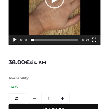
00:00
00:43
38.00
€
sis. KM
Pearl
Availability:
Serum
LAOS
with
Caviar
and