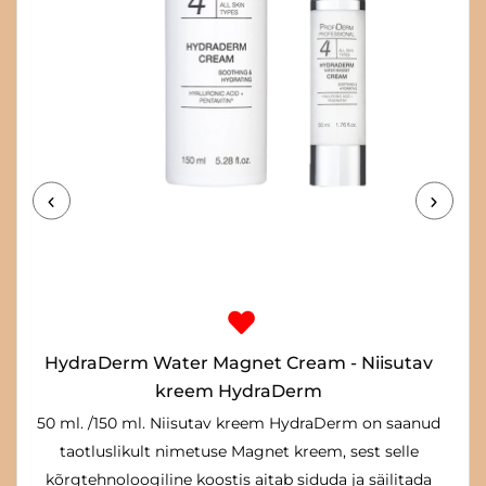
Hinnavahemik:
37.00€
kuni
54.00€
HydraDerm Water Magnet Cream - Niisutav
kreem HydraDerm
50 ml. /150 ml. Niisutav kreem HydraDerm on saanud
taotluslikult nimetuse Magnet kreem, sest selle
kõrgtehnoloogiline koostis aitab siduda ja säilitada