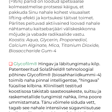
(>95%) pärlid on loodud spetsiaalse
kolmeastmelise protsessi käigus, et
pakkuda Sinu nahale kohest visuaalset
lifting-efekti ja kortsukesi täitvat toimet.
Pärlites peituvad aktiivained loovad nahale
nähtamatu kaitsebarjääri väliskeskkonna
mõjude ja vabade radikaalide vastu.
Koostis:
Aqua, Glycerin, Propanediol,
Calcium Alginate, Mica, Titanium Dioxide,
Biosaccharide Gum-4
❑
Glycofilm®
Hingav ja läbitungimatu kilp.
Patenteeritud SolaShield® tehnoloogial
põhinev Glycofilm® (biosahhariidkummi-4)
toimib naha pinnal intelligentse, “hingava”
füüsilise kilbina. Kliiniliselt testitud
koostisosa takistab saasteosakeste, suitsu ja
raskemetallide tungimist nahka, ilma poore
ummistamata. Tänu võimele siduda vett,
tagab see nahale intensiivse sügavniisutuse