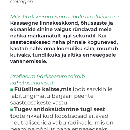
Collagen.
Miks Pärliseerum Sinu nahale nii oluline on?
Kaasaegne linnakeskkond, õhusaaste ja
ekraanide sinine valgus ründavad meie
nahka märkamatult igal sekundil. Kui
saasteosakesed naha pinnale kogunevad,
kaotab nahk oma loomuliku sära, muutub
kuivaks, tundlikuks ja altiks enneaegsele
vananemisele.
Profiderm Pärliseerum toimib
kahetasandiliselt:
Füüsiline kaitse,mis l
oob sarvkihile
■
läbitungimatu barjääri peente
saasteosakeste vastu.
Tugev antioksüdantne tugi sest
■
t
oote rikkalikud koostisosad aitavad
neutraliseerida vabu radikaale, mis on
peamine põhjus naha enneaegseks