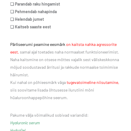
❑ Parandab raku hingamist
❑ Pehmendab nahapinda
❑ Helendab jumet
❑ Kaitseb saaste eest
Pärliseerumi peamine eesmärk
on kaitsta nahka agressorite
eest,
samal ajal toetades naha normaalset funktsioneerimist.
Naha kaitsmine on otsese mõttes vajalik sest väliskeskkonna
mõjud soodustavad ärritusi ja rakkude normaalse toimimise
häirumist.
Kui nahal on põhieesmärk väga
tugevatoimeline niisutamine,
siis soovitame lisada õhtusesse ilurutiini mõni
hüaluroonhappepõhine seerum.
Pakume välja võimalikud sobivad variandid:
Hyaluronic serum
HydroGel