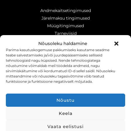
Andmekaitsetingimused
Järelmaksu tingimused
Müügitingimused
Tarneviisid
Makseviisid
Nõusoleku haldamine
Tagastamisõigus
Parima kasutuskogemuse pakkumiseks kasutame seadme
teabe salvestamiseks ja/või juurdepääsemiseks selliseid
tehnoloogiaid nagu küpsised. Nende tehnoloogiatega
nõustumine võimaldab meil töödelda andmeid, nagu
sirvimiskäitumine või kordumatud ID-d sellel saidil. Nõusoleku
mitteandmine või nõusoleku tagasivõtmine võib teatud
Registrikood: 16630766
funktsioone ja funktsioone negatiivselt mõjutada.
KMRK : EE102565809
Nõustu
E-Mail: info@kosmedical.ee
Keela
Vaata eelistusi