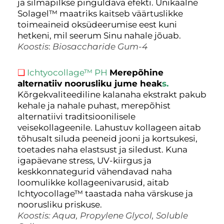
ja silmapilkse pinguldava efekti. Unikaalne
Solagel™ maatriks kaitseb väärtuslikke
toimeaineid oksüdeerumise eest kuni
hetkeni, mil seerum Sinu nahale jõuab.
Koostis
:
Biosaccharide Gum-4
❑
Ichtyocollage™ PH
Merepõhine
alternatiiv noorusliku jume heak
s.
Kõrgekvaliteediline kalanaha ekstrakt pakub
kehale ja nahale puhast, merepõhist
alternatiivi traditsioonilisele
veisekollageenile. Lahustuv kollageen aitab
tõhusalt siluda peeneid jooni ja kortsukesi,
toetades naha elastsust ja siledust. Kuna
igapäevane stress, UV-kiirgus ja
keskkonnategurid vähendavad naha
loomulikke kollageenivarusid, aitab
Ichtyocollage™ taastada naha värskuse ja
noorusliku priskuse.
Koostis: Aqua, Propylene Glycol, Soluble