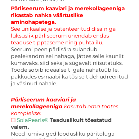
Pärliseerum kaaviari ja merekollageeniga
rikastab nahka väärtuslike
aminohapetega.
See unikaalse ja patenteeritud disainiga
luksuslik pärliseerum ühendab endas
teaduse tipptaseme ning puhta ilu.
Seerumi peen pärlisära sulandub
pealekandmisel nahaga, jättes selle kaunilt
kumavaks, siidiseks ja sügavalt niisutatuks.
Toode sobib ideaalselt igale nahatüübile,
pakkudes esmaabi ka tõsiselt dehüdreeritud
ja väsinud nahale.
Pärliseerum kaaviari ja
merekollageeniga
kasutab oma tootes
komplekse:
❑
SolaPearls®
Teaduslikult tõestatud
valem.
Need lumivalged loodusliku päritoluga