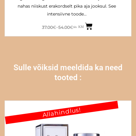
nahas niiskust erakordselt pika aja jooksul. See
intensiivne toode…
37.00
€
54.00
€
–
sis. KM
Sulle võiksid meeldida ka need
tooted :
Allahindlus!