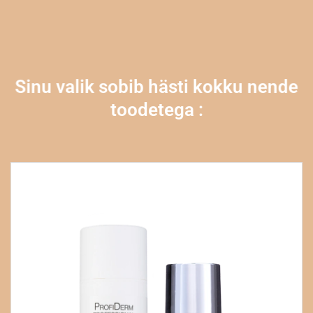
Sinu valik sobib hästi kokku nende
toodetega :