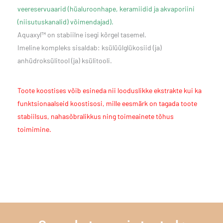
veereservuaarid (hüaluroonhape, keramiidid ja akvaporiini
(niisutuskanalid) võimendajad).
Aquaxyl™ on stabiilne isegi kõrgel tasemel.
Imeline kompleks sisaldab: ksülüülglükosiid (ja)
anhüdroksülitool (ja) ksülitooli.
Toote koostises võib esineda nii looduslikke ekstrakte kui ka
funktsionaalseid koostisosi, mille eesmärk on tagada toote
stabiilsus, nahasõbralikkus ning toimeainete tõhus
toimimine.