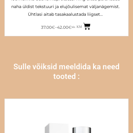
naha üldist tekstuuri ja elujõulisemat väljanägemist.
Ühtlasi aitab tasakaalustada liigset…
37.00
€
42.00
€
–
sis. KM
Sulle võiksid meeldida ka need
tooted :