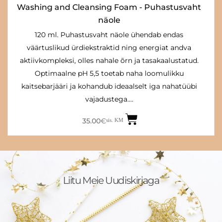
Washing and Cleansing Foam - Puhastusvaht
näole
120 ml. Puhastusvaht näole ühendab endas
väärtuslikud ürdiekstraktid ning energiat andva
aktiivkompleksi, olles nahale õrn ja tasakaalustatud.
Optimaalne pH 5,5 toetab naha loomulikku
kaitsebarjääri ja kohandub ideaalselt iga nahatüübi
vajadustega.…
35.00
€
sis. KM
Liitu Meie Uudiskirjaga