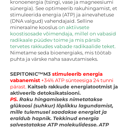
kronoenergia (tsingi, vase ja magneesiumi
sünergia). See optimeerib rakuhingamist, et
stimuleerida energia (ATP) ja ainevahetuse
(DNA valgud) vahendajaid. Selline
mineraalne kooslus
on aktiivsete
koostisosade võimendaja, millel on vabasid
radikaale püüdev toime ja mis pärsib
tervetes rakkudes vabade radikaalide teket.
Nimetame seda bioenergiaks, mis töötab
puhta ja värske naha saavutamiseks.
SEPITONIC™M3
stimuleerib energia
vabanemist
+34% ATP sünteesiga 24 tunni
pärast.
Kaitseb rakkude energiatootmist ja
aktiveerib detoksikatsiooni.
PS.
Raku hingamiseks nimetatakse
glükoosi (suhkur) lõplikku lagundamist,
mille tulemusel saadakse energiat ja
eraldub hapnik. Tekkinud energia
salvestatakse ATP molekulidesse.
ATP