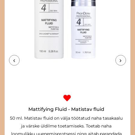
Hinnavahemik:
37.00€
kuni
42.00€
Mattifying Fluid - Matistav fluid
50 ml. Matistav fluid on välja töötatud naha tasakaalu
ja värske üldilme toetamiseks. Toetab naha
loomulikku uuenemisprotsessi ning aitab parandada