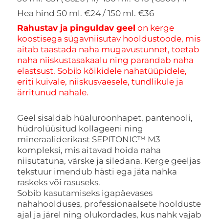
Hea hind 50 ml. €24 / 150 ml. €36
Rahustav ja pinguldav geel
on kerge
koostisega sügavniisutav hooldustoode, mis
aitab taastada naha mugavustunnet, toetab
naha niiskustasakaalu ning parandab naha
elastsust. Sobib kõikidele nahatüüpidele,
eriti kuivale, niiskusvaesele, tundlikule ja
ärritunud nahale.
Geel sisaldab hüaluroonhapet, pantenooli,
hüdrolüüsitud kollageeni ning
mineraaliderikast SEPITONIC™ M3
kompleksi, mis aitavad hoida naha
niisutatuna, värske ja siledana. Kerge geeljas
tekstuur imendub hästi ega jäta nahka
raskeks või rasuseks.
Sobib kasutamiseks igapäevases
nahahoolduses, professionaalsete hoolduste
ajal ja järel ning olukordades, kus nahk vajab