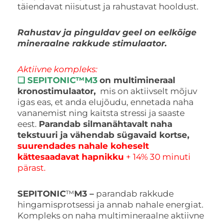
täiendavat niisutust ja rahustavat hooldust.
Rahustav ja pinguldav geel on eelkõige
mineraalne rakkude stimulaator.
Aktiivne kompleks:
❑ SEPITONIC
™
M3
on multimineraal
kronostimulaator,
mis on aktiivselt mõjuv
igas eas, et anda elujõudu, ennetada naha
vananemist ning kaitsta stressi ja saaste
eest.
Parandab silmanähtavalt naha
tekstuuri ja vähendab sügavaid kortse,
suurendades nahale koheselt
kättesaadavat hapnikku
+ 14% 30 minuti
pärast.
SEPITONIC
™
M3 –
parandab rakkude
hingamisprotsessi ja annab nahale energiat.
Kompleks on naha multimineraalne aktiivne