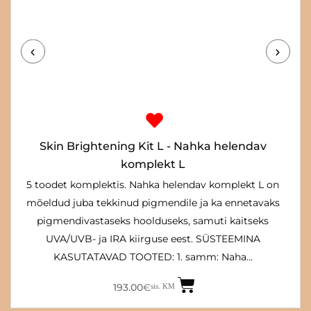
Algne
Praegune
hind
hind
oli:
on:
228.00€.
193.00€.
Skin Brightening Kit L - Nahka helendav
komplekt L
5 toodet komplektis. Nahka helendav komplekt L on
mõeldud juba tekkinud pigmendile ja ka ennetavaks
pigmendivastaseks hoolduseks, samuti kaitseks
UVA/UVB- ja IRA kiirguse eest. SÜSTEEMINA
KASUTATAVAD TOOTED: 1. samm: Naha…
193.00
€
sis. KM