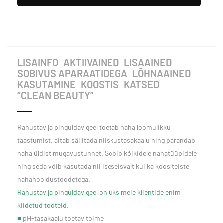
LISAINFO
AKTIIVAINED
LISAAINED
SOBIVUS APARAATIDEGA
LÕHNAAINED
KASUTAMINE
KOOSTIS
KATSED
“CLEAN BEAUTY”
Rahustav ja pinguldav geel toetab naha loomulikku
taastumist, aitab säilitada niiskustasakaalu ning parandab
naha üldist mugavustunnet. Sobib kõikidele nahatüüpidele
ning seda võib kasutada nii iseseisvalt kui ka koos teiste
nahahooldustoodetega.
Rahustav ja pinguldav geel on üks meie klientide enim
kiidetud tooteid.
■
pH-tasakaalu toetav toime