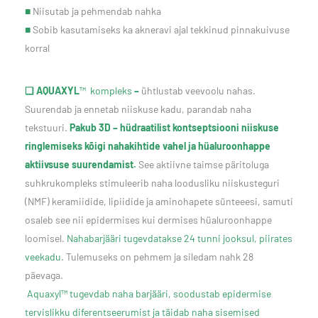
■
Niisutab ja pehmendab nahka
■
Sobib kasutamiseks ka akneravi ajal tekkinud pinnakuivuse
korral
❑ AQUAXYL
™ kompleks
–
ühtlustab veevoolu nahas.
Suurendab ja ennetab niiskuse kadu, parandab naha
tekstuuri.
Pakub 3D – hüdraatilist kontseptsiooni niiskuse
ringlemiseks kõigi nahakihtide vahel ja hüaluroonhappe
aktiivsuse suurendamist.
See aktiivne taimse päritoluga
suhkrukompleks stimuleerib naha loodusliku niiskusteguri
(NMF) keramiidide, lipiidide ja aminohapete sünteeesi, samuti
osaleb see nii epidermises kui dermises hüaluroonhappe
loomisel.
Nahabarjääri tugevdatakse 24 tunni jooksul, piirates
veekadu.
Tulemuseks on pehmem ja siledam nahk 28
päevaga.
Aquaxyl™ tugevdab naha barjääri, soodustab epidermise
tervislikku diferentseerumist ja täidab naha sisemised