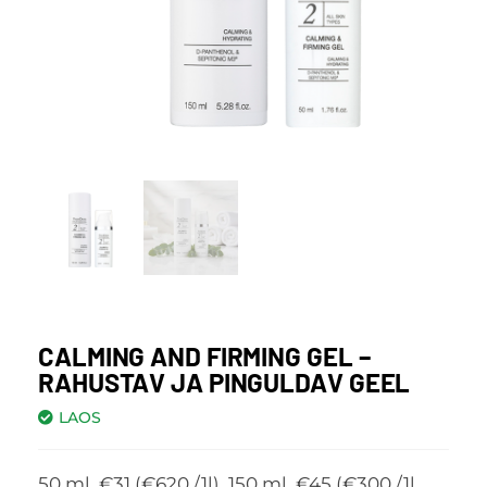
CALMING AND FIRMING GEL –
RAHUSTAV JA PINGULDAV GEEL
LAOS
50 ml. €31 (€620 /1l) 150 ml. €45 (€300 /1l