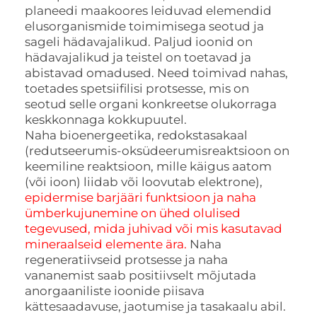
planeedi maakoores leiduvad elemendid
elusorganismide toimimisega seotud ja
sageli hädavajalikud. Paljud ioonid on
hädavajalikud ja teistel on toetavad ja
abistavad omadused. Need toimivad nahas,
toetades spetsiifilisi protsesse, mis on
seotud selle organi konkreetse olukorraga
keskkonnaga kokkupuutel.
Naha bioenergeetika, redokstasakaal
(redutseerumis-oksüdeerumisreaktsioon on
keemiline reaktsioon, mille käigus aatom
(või ioon) liidab või loovutab elektrone),
epidermise barjääri funktsioon ja naha
ümberkujunemine on ühed olulised
tegevused, mida juhivad või mis kasutavad
mineraalseid elemente ära.
Naha
regeneratiivseid protsesse ja naha
vananemist saab positiivselt mõjutada
anorgaaniliste ioonide piisava
kättesaadavuse, jaotumise ja tasakaalu abil.