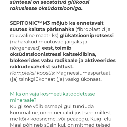
sünteesi on seostatud glükoosi
rakusisese oksüdatsiooniga.
SEPITONIC™M3 m
õjub ka ennetavalt
,
suutes kaitsta pärisnahka
(fibroblastid ja
rakuväline maatriks)
glükatsiooniprotsessi
(naharakud muutuvad jäigaks ja
nõrgenevad)
eest,
toimib
oksüdatsioonistressi kaitsekilbina,
blokeerides vabu radikaale ja aktiveerides
rakkudevahelist suhtlust.
Kompleksi koostis:
Magneesiumaspartaat
(ja) tsinkglükonaat (ja) vaskglükonaat.
Miks on vaja kosmeetikatoodetesse
mineraale?
Kuigi see võib esmapilgul tunduda
kummaline, on mineraalid just see, millest
me kõik koosneme…või peaaegu. Kuigi elu
Maal põhineb süsinikul, on mitmed teised