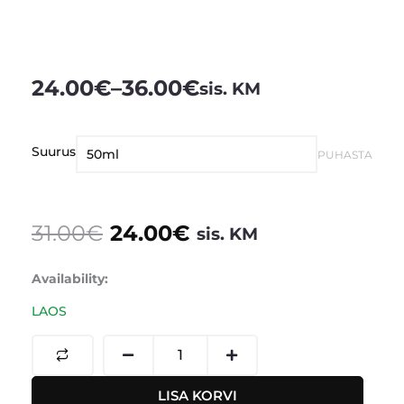
Hinnavahemik:
24.00
€
–
36.00
€
sis. KM
24.00€
Calming
Algne
Praegune
Suurus
PUHASTA
kuni
and
hind
hind
Firming
36.00€
Gel
oli:
on:
31.00
€
24.00
€
sis. KM
-
Rahustav
31.00€.
24.00€.
Availability:
ja
pinguldav
LAOS
geel
kogus
LISA KORVI