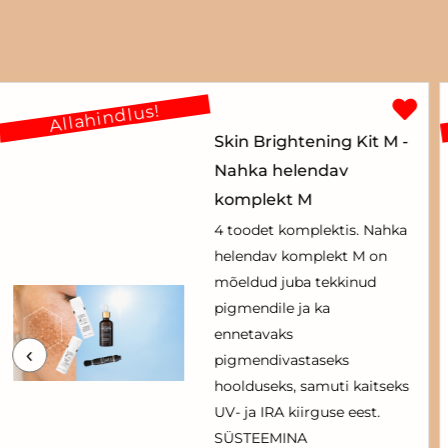
Allahindlus!
Skin Brightening Kit M -
Nahka helendav
komplekt M
4 toodet komplektis. Nahka
helendav komplekt M on
mõeldud juba tekkinud
pigmendile ja ka
ennetavaks
pigmendivastaseks
hoolduseks, samuti kaitseks
UV- ja IRA kiirguse eest.
SÜSTEEMINA