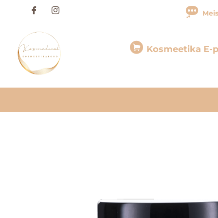
Skip
Meis
to
content
Kosmeetika E-