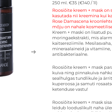
250 ml. €35 (€140 / 1l)
Roosiõite kreem + mask on 
kasutada nii kreemina kui k
Rose Damascena kroonlehted
mõju on nahale kosmeetilise
Kreem + maski on lisatud p
moringaekstrakti, mis alar
kaitsereziimile. Mesilasvaha,
mineraalaineid ja vitamiine,
antibakteriaalne.
Roosiõite kreem + mask par
kuiva ning pinnakuiva nahka
sealhulgas tundlikule ja ärr
kuperoosa ja samuti rosaats
ketenduse vastu!
Roosiõite kreem + mask sisa
leidub looduslikult naha üle