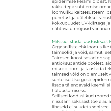
epidermise keramiididest. 
rakkudega suhtlemise omad
loomuliku kaitsesüsteemi o
punetust ja põletikku, rahus
kokkupuudet UV-kiirtega ja
nähtavaid mõjusid vananemi
Miks eelistada looduslikes
Orgaaniliste ehk looduslike
taimeõlid ja võid, samuti eet
Taimsed koostisosad on sagel
antioksüdantide poolest, ai
mikrobioomi ja taastada tek
taimsed võid on olemuselt 
suhteliselt kergesti epidermi
lisada täiendavaid keemili
hõlbustamiseks.
Sellised looduslikud tooted 
niisutamiseks sest tõele au
lihaseid ei suudeta seni veel