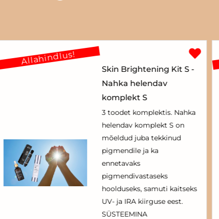
Allahindlus!
Skin Brightening Kit S -
Nahka helendav
komplekt S
3 toodet komplektis. Nahka
helendav komplekt S on
mõeldud juba tekkinud
pigmendile ja ka
ennetavaks
pigmendivastaseks
hoolduseks, samuti kaitseks
UV- ja IRA kiirguse eest.
SÜSTEEMINA