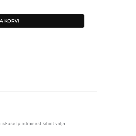
SA KORVI
iskusel pindmisest kihist välja