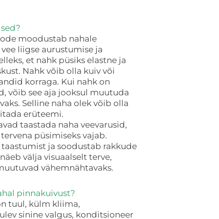
.
ised?
toode moodustab nahale
 vee liigse aurustumise ja
leks, et nahk püsiks elastne ja
kust. Nahk võib olla kuiv või
andid korraga. Kui nahk on
, võib see aja jooksul muutuda
vaks. Selline naha olek võib olla
kitada erüteemi.
avad taastada naha veevarusid,
 tervena püsimiseks vajab.
 taastumist ja soodustab rakkude
äeb välja visuaalselt terve,
d muutuvad vähemnähtavaks.
nahal pinnakuivust?
n tuul, külm kliima,
tulev sinine valgus, konditsioneer