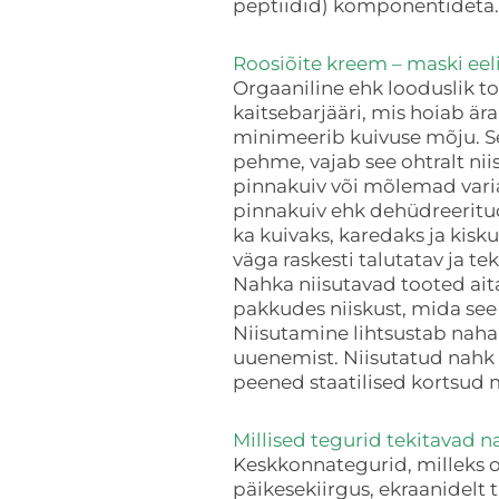
peptiidid) komponentideta
Roosiõite kreem – maski eel
Orgaaniline ehk looduslik 
kaitsebarjääri, mis hoiab ära
minimeerib kuivuse mõju. Sel
pehme, vajab see ohtralt niis
pinnakuiv või mõlemad vari
pinnakuiv ehk dehüdreeritud
ka kuivaks, karedaks ja kisku
väga raskesti talutatav ja te
Nahka niisutavad tooted ait
pakkudes niiskust, mida see
Niisutamine lihtsustab naha
uuenemist. Niisutatud nahk n
peened staatilised kortsu
Millised tegurid tekitavad 
Keskkonnategurid, milleks o
päikesekiirgus, ekraanidelt 