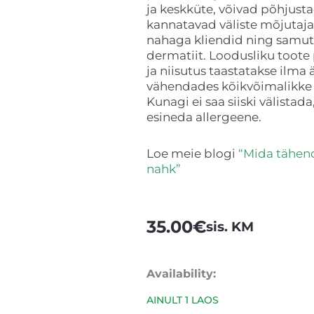
ja keskküte, võivad põhjusta
kannatavad väliste mõjutaja
nahaga kliendid ning samuti
dermatiit. Loodusliku toote p
ja niisutus taastatakse ilma
vähendades kõikvõimalikke 
Kunagi ei saa siiski välistad
esineda allergeene.
Loe meie blogi
“Mida tähen
nahk”
35.00
€
sis. KM
Rose
Availability:
Blossom
AINULT 1 LAOS
Cream