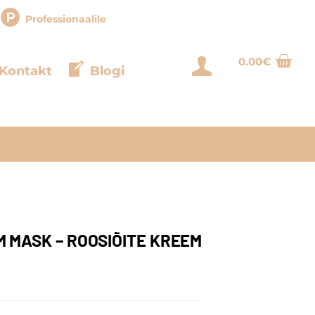
Professionaalile
0.00
€
Login
Kontakt
Blogi
 MASK – ROOSIÕITE KREEM