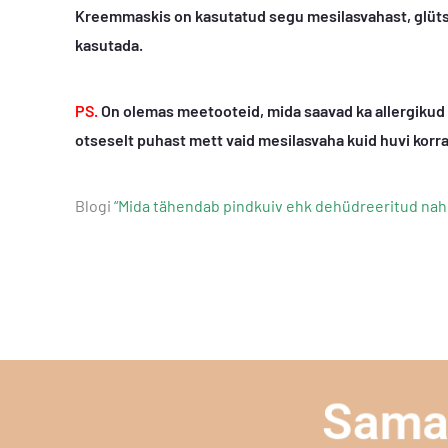
Kreemmaskis on kasutatud segu mesilasvahast, glütseri
kasutada.
PS.
On olemas meetooteid, mida saavad ka allergikud 
otseselt puhast mett vaid mesilasvaha kuid huvi korral
Blogi
“Mida tähendab pindkuiv ehk dehüdreeritud nah
Sama 