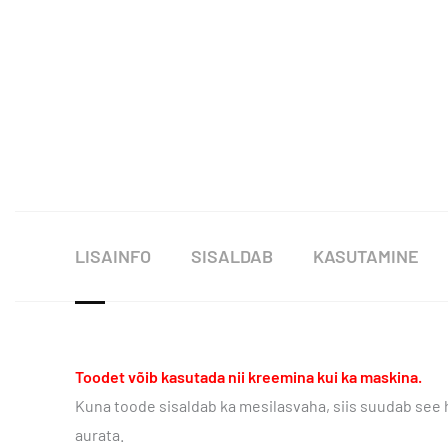
LISAINFO
SISALDAB
KASUTAMINE
Toodet võib kasutada nii kreemina kui ka maskina.
Kuna toode sisaldab ka mesilasvaha, siis suudab see h
aurata.