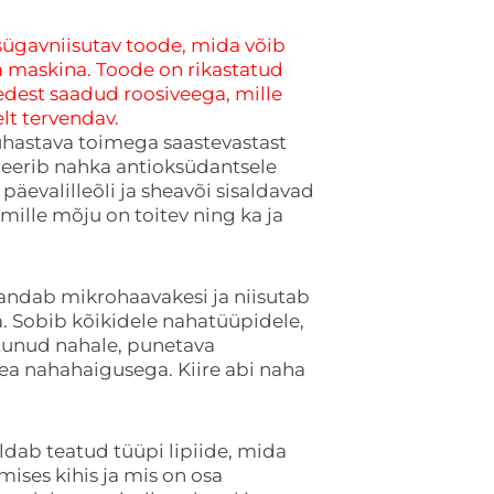
sügavniisutav toode, mida võib
a maskina. Toode on rikastatud
est saadud roosiveega, mille
lt tervendav.
uhastava toimega saastevastast
meerib nahka antioksüdantsele
 päevalilleõli ja sheavõi sisaldavad
 mille mõju on toitev ning ka ja
andab mikrohaavakesi ja niisutab
. Sobib kõikidele nahatüüpidele,
itunud nahale, punetava
ea nahahaigusega. Kiire abi naha
ldab teatud tüüpi lipiide, mida
mises kihis ja mis on osa