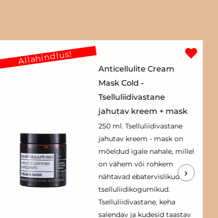
Allahindlus!
Anticellulite Cream
Mask Cold -
Tselluliidivastane
jahutav kreem + mask
250 ml. Tselluliidivastane
jahutav kreem - mask on
mõeldud igale nahale, millel
on vähem või rohkem
nähtavad ebatervislikud
tselluliidikogumikud.
Tselluliidivastane, keha
salendav ja kudesid taastav