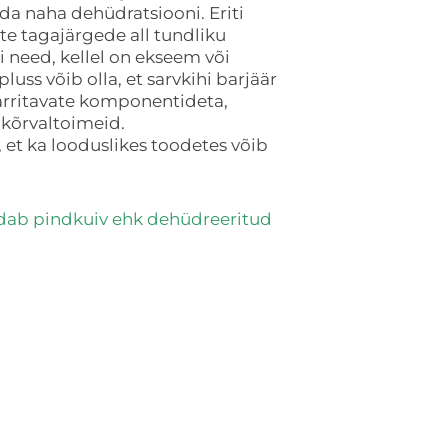
da naha dehüdratsiooni. Eriti
te tagajärgede all tundliku
 need, kellel on ekseem või
luss võib olla, et sarvkihi barjäär
 ärritavate komponentideta,
kõrvaltoimeid.
a, et ka looduslikes toodetes võib
dab pindkuiv ehk dehüdreeritud