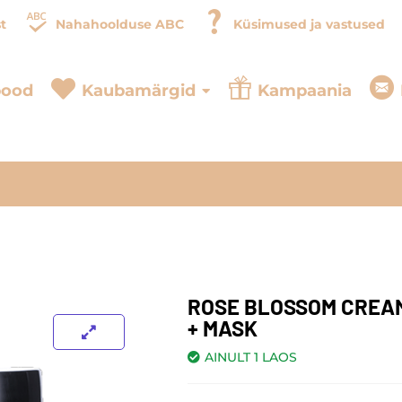
t
Nahahoolduse ABC
Küsimused ja vastused
pood
Kaubamärgid
Kampaania
ROSE BLOSSOM CREAM
+ MASK
AINULT 1 LAOS