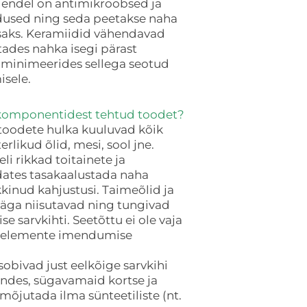
Nendel on antimikroobsed ja
used ning seda peetakse naha
saks. Keramiidid vähendavad
tades nahka isegi pärast
 minimeerides sellega seotud
sele.
t komponentidest tehtud toodet?
 toodete hulka kuuluvad kõik
erlikud õlid, mesi, sool jne.
i rikkad toitainete ja
dates tasakaalustada naha
kinud kahjustusi. Taimeõlid ja
väga niisutavad ning tungivad
se sarvkihti. Seetõttu ei ole vaja
si elemente imendumise
sobivad just eelkõige sarvkihi
 andes, sügavamaid kortse ja
 mõjutada ilma sünteetiliste (nt.