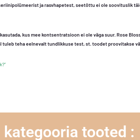
inipolümeerist ja rasvhapetest, seetõttu ei ole soovituslik täi
kasutada, kus mee kontsentratsioon ei ole väga suur. Rose Blos
 tuleb teha eelnevalt tundlikkuse test, st. toodet proovitakse väi
k?”
kategooria tooted :