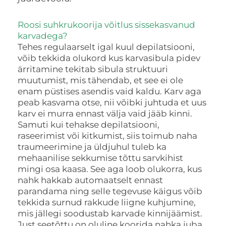
Roosi suhkrukoorija võitlus sissekasvanud
karvadega?
Tehes regulaarselt igal kuul depilatsiooni,
võib tekkida olukord kus karvasibula pidev
ärritamine tekitab sibula struktuuri
muutumist, mis tähendab, et see ei ole
enam püstises asendis vaid kaldu. Karv aga
peab kasvama otse, nii võibki juhtuda et uus
karv ei murra ennast välja vaid jääb kinni.
Samuti kui tehakse depilatsiooni,
raseerimist või kitkumist, siis toimub naha
traumeerimine ja üldjuhul tuleb ka
mehaanilise sekkumise tõttu sarvkihist
mingi osa kaasa. See aga loob olukorra, kus
nahk hakkab automaatselt ennast
parandama ning selle tegevuse käigus võib
tekkida surnud rakkude liigne kuhjumine,
mis jällegi soodustab karvade kinnijäämist.
Just seetõttu on oluline koorida nahka juba