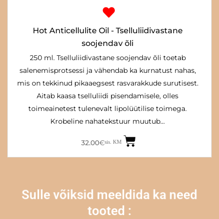
Hot Anticellulite Oil - Tselluliidivastane
soojendav õli
250 ml. Tselluliidivastane soojendav õli toetab
salenemisprotsessi ja vähendab ka kurnatust nahas,
mis on tekkinud pikaaegsest rasvarakkude surutisest.
Aitab kaasa tselluliidi pisendamisele, olles
toimeainetest tulenevalt lipolüütilise toimega.
Krobeline nahatekstuur muutub…
32.00
€
sis. KM
Sulle võiksid meeldida ka need
tooted :