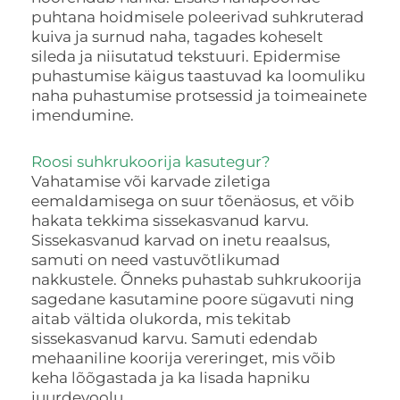
puhtana hoidmisele poleerivad suhkruterad
kuiva ja surnud naha, tagades koheselt
sileda ja niisutatud tekstuuri. Epidermise
puhastumise käigus taastuvad ka loomuliku
naha puhastumise protsessid ja toimeainete
imendumine.
Roosi suhkrukoorija kasutegur?
Vahatamise või karvade ziletiga
eemaldamisega on suur tõenäosus, et võib
hakata tekkima sissekasvanud karvu.
Sissekasvanud karvad on inetu reaalsus,
samuti on need vastuvõtlikumad
nakkustele. Õnneks puhastab suhkrukoorija
sagedane kasutamine poore sügavuti ning
aitab vältida olukorda, mis tekitab
sissekasvanud karvu. Samuti edendab
mehaaniline koorija vereringet, mis võib
keha lõõgastada ja ka lisada hapniku
juurdevoolu.