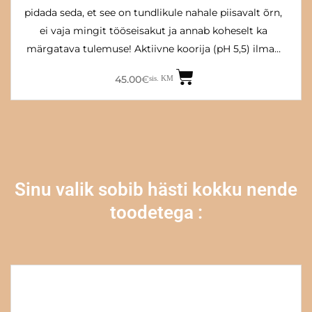
pidada seda, et see on tundlikule nahale piisavalt õrn,
ei vaja mingit tööseisakut ja annab koheselt ka
märgatava tulemuse! Aktiivne koorija (pH 5,5) ilma…
45.00
€
sis. KM
Sinu valik sobib hästi kokku nende
toodetega :