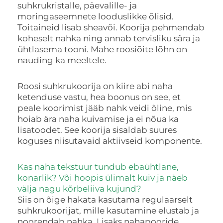
suhkrukristalle, päevalille- ja
moringaseemnete looduslikke õlisid.
Toitaineid lisab sheavõi. Koorija pehmendab
koheselt nahka ning annab tervisliku sära ja
ühtlasema tooni. Mahe roosiõite lõhn on
nauding ka meeltele.
Roosi suhkrukoorija on kiire abi naha
ketenduse vastu, hea boonus on see, et
peale koorimist jääb nahk veidi õline, mis
hoiab ära naha kuivamise ja ei nõua ka
lisatoodet. See koorija sisaldab suures
koguses niisutavaid aktiivseid komponente.
Kas naha tekstuur tundub ebaühtlane,
konarlik? Või hoopis ülimalt kuiv ja näeb
välja nagu kõrbeliiva kujund?
Siis on õige hakata kasutama regulaarselt
suhkrukoorijat, mille kasutamine elustab ja
noorendab nahka. Lisaks nahapooride