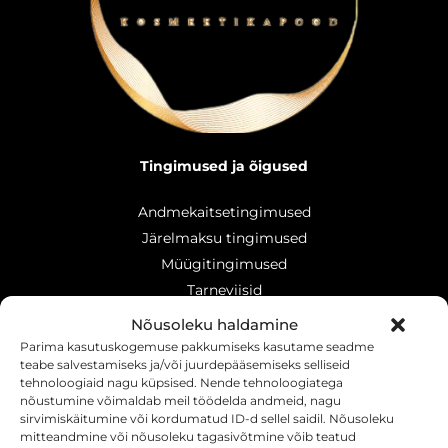
Tingimused ja õigused
Andmekaitsetingimused
Järelmaksu tingimused
Müügitingimused
Tarneviisid
Makseviisid
Nõusoleku haldamine
Tagastamisõigus
Parima kasutuskogemuse pakkumiseks kasutame seadme
teabe salvestamiseks ja/või juurdepääsemiseks selliseid
tehnoloogiaid nagu küpsised. Nende tehnoloogiatega
nõustumine võimaldab meil töödelda andmeid, nagu
sirvimiskäitumine või kordumatud ID-d sellel saidil. Nõusoleku
mitteandmine või nõusoleku tagasivõtmine võib teatud
Registrikood: 16630766