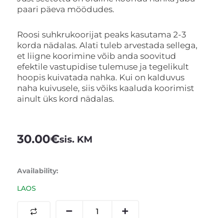
paari päeva möödudes.
Roosi suhkrukoorijat peaks kasutama 2-3
korda nädalas. Alati tuleb arvestada sellega,
et liigne koorimine võib anda soovitud
efektile vastupidise tulemuse ja tegelikult
hoopis kuivatada nahka. Kui on kalduvus
naha kuivusele, siis võiks kaaluda koorimist
ainult üks kord nädalas.
30.00
€
sis. KM
Rose
Availability:
Sugar
LAOS
Scrub
-