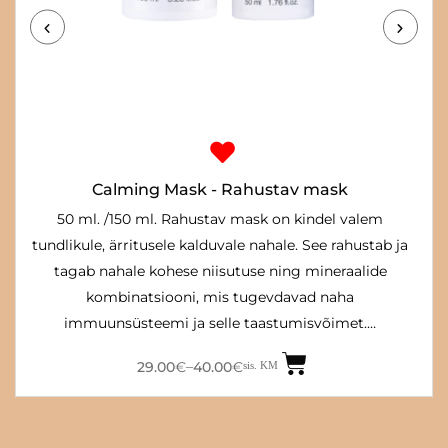
Hinnavahemik:
29.00€
kuni
40.00€
Calming Mask - Rahustav mask
50 ml. /150 ml. Rahustav mask on kindel valem
tundlikule, ärritusele kalduvale nahale. See rahustab ja
tagab nahale kohese niisutuse ning mineraalide
kombinatsiooni, mis tugevdavad naha
immuunsüsteemi ja selle taastumisvõimet.…
29.00
€
40.00
€
–
sis. KM